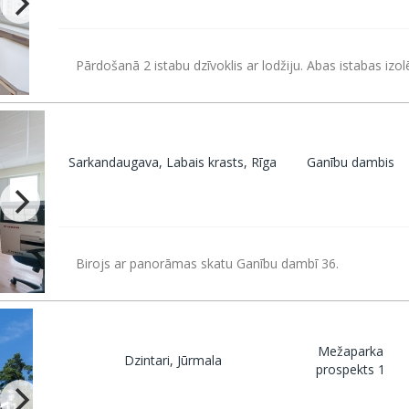
Pārdošanā 2 istabu dzīvoklis ar lodžiju. Abas istabas izol
Sarkandaugava, Labais krasts, Rīga
Ganību dambis
Birojs ar panorāmas skatu Ganību dambī 36.
Mežaparka
Dzintari, Jūrmala
prospekts 1