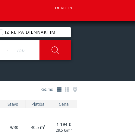
LV
RU
EN
IZĪRĒ PA DIENNAKTĪM
-
Režīms:
Stāvs
Platība
Cena
1 194 €
9/30
40.5 m²
29.5 €/m²