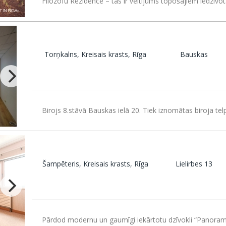
Filozofu Rezidence – tas ir veltījums topošajiem iedzīvot
Torņkalns, Kreisais krasts, Rīga
Bauskas
Birojs 8.stāvā Bauskas ielā 20. Tiek iznomātas biroja tel
Šampēteris, Kreisais krasts, Rīga
Lielirbes 13
Pārdod modernu un gaumīgi iekārtotu dzīvokli “Panoram