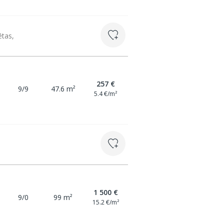
ētas,
257 €
9/9
47.6 m²
5.4 €/m²
1 500 €
9/0
99 m²
15.2 €/m²