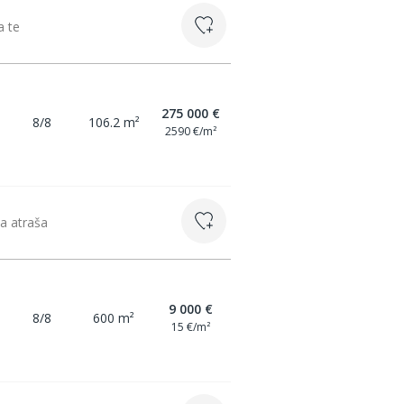
a te
275 000 €
8/8
106.2 m²
2590 €/m²
la atraša
9 000 €
8/8
600 m²
15 €/m²