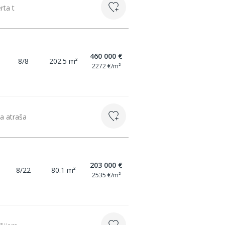
rta t
460 000 €
8/8
202.5 m²
2272 €/m²
la atraša
203 000 €
8/22
80.1 m²
2535 €/m²