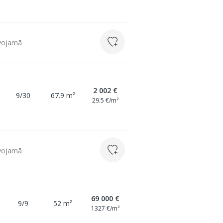
īvojamā
2 002 €
9/30
67.9 m²
29.5 €/m²
īvojamā
69 000 €
9/9
52 m²
1327 €/m²