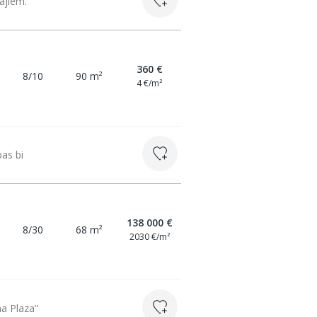
ājiem.
360 €
8/10
90 m²
4 €/m²
pas bi
138 000 €
8/30
68 m²
2030 €/m²
a Plaza”