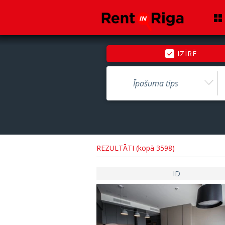
IZĪRĒ
Īpašuma tips
REZULTĀTI (kopā 3598)
ID