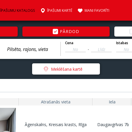
ĪPAŠUMU KATALOGS
ĪPAŠUMI KARTĒ
MANI FAVORĪTI
PĀRDOD
Cena
Istabas
-
Meklēšana kartē
Atrašanās vieta
Iela
Āgenskalns, Kreisais krasts, Rīga
Daugavgrīvas 7b