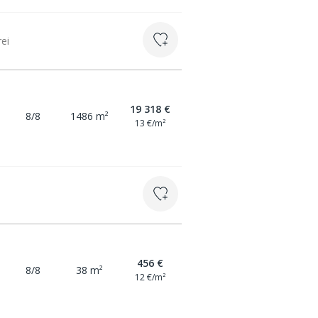
rei
19 318 €
8/8
1486 m²
13 €/m²
456 €
8/8
38 m²
12 €/m²