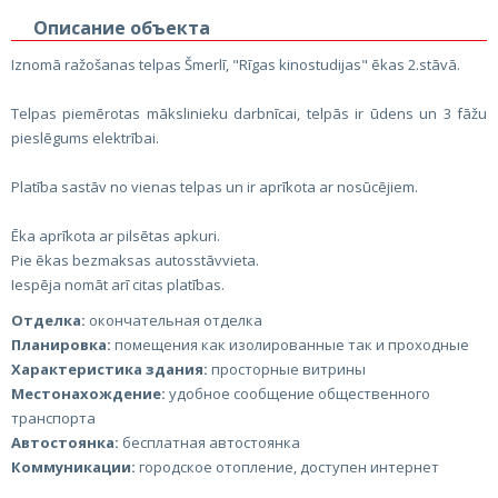
Описание объекта
Iznomā ražošanas telpas Šmerlī, "Rīgas kinostudijas" ēkas 2.stāvā.
Telpas piemērotas mākslinieku darbnīcai, telpās ir ūdens un 3 fāžu
pieslēgums elektrībai.
Platība sastāv no vienas telpas un ir aprīkota ar nosūcējiem.
Ēka aprīkota ar pilsētas apkuri.
Pie ēkas bezmaksas autosstāvvieta.
Iespēja nomāt arī citas platības.
Отделка:
окончательная отделка
Планировка:
помещения как изолированные так и проходные
Характеристика здания:
просторные витрины
Местонахождение:
удобное сообщение общественного
транспорта
Автостоянка:
беcплатная автостоянка
Коммуникации:
городское отопление, доступен интернет