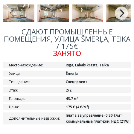
СДАЮТ ПРОМЫШЛЕННЫЕ
ПОМЕЩЕНИЯ, УЛИЦА ŠMERĻA, TEIKA
/ 175€
ЗАНЯТО
Местонахождение:
Rīga, Labais krasts, Teika
Улица:
Šmerļa
Тип здания:
Спецпроект
Этаж:
2/2
Площадь:
43.7 м²
Цена:
175 € (4 €/м²)
плата за управление (0.90 €/м²);
Дополнительные издержки:
коммунальные платежи; НДС (21%)