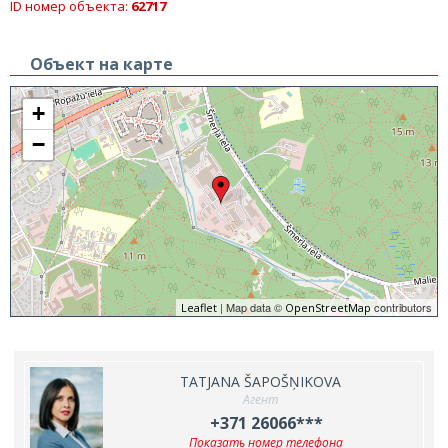
ID номер объекта:
62717
Объект на карте
+
−
| Map data ©
contributors
Leaflet
OpenStreetMap
TATJANA ŠAPOŠŅIKOVA
Агент
+371 26066***
Показать номер телефона