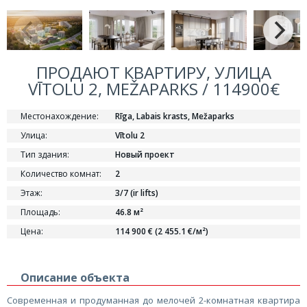
ПРОДАЮТ КВАРТИРУ, УЛИЦА
VĪTOLU 2, MEŽAPARKS / 114900€
Местонахождение:
Rīga, Labais krasts, Mežaparks
Улица:
Vītolu 2
Тип здания:
Новый проект
Количество комнат:
2
Этаж:
3/7 (ir lifts)
Площадь:
46.8 м²
Цена:
114 900 € (2 455.1 €/м²)
Описание объекта
Современная и продуманная до мелочей 2-комнатная квартира