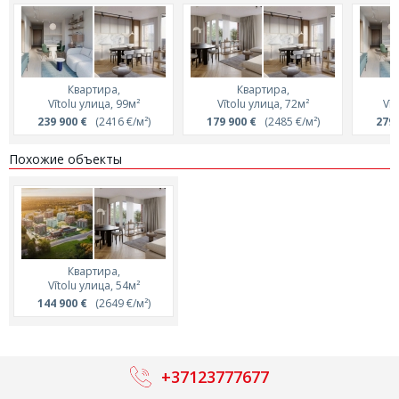
Квартира,
Квартира,
Vītolu улица, 99м²
Vītolu улица, 72м²
Vīt
239 900 €
(2416 €/м²)
179 900 €
(2485 €/м²)
279 
Похожие объекты
Квартира,
Vītolu улица, 54м²
144 900 €
(2649 €/м²)
+37123777677