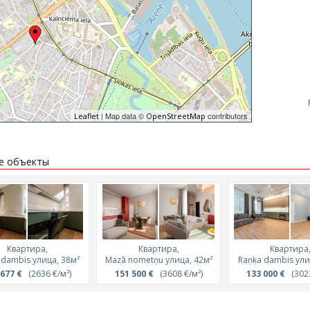
| Map data ©
contributors
Leaflet
OpenStreetMap
е объекты
Квартира,
Квартира,
Квартира
 dambis улица, 38м²
Mazā nometņu улица, 42м²
Raņķa dambis ули
 677 €
(2636 €/м²)
151 500 €
(3608 €/м²)
133 000 €
(3023