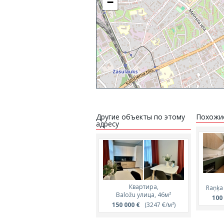
−
Другие объекты по этому
Похожи
адресу
Квартира,
Raņķa
Baložu улица, 46м²
100
150 000 €
(3247 €/м²)