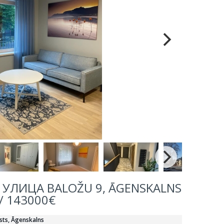
УЛИЦА BALOŽU 9, ĀGENSKALNS
/ 143000€
asts, Āgenskalns