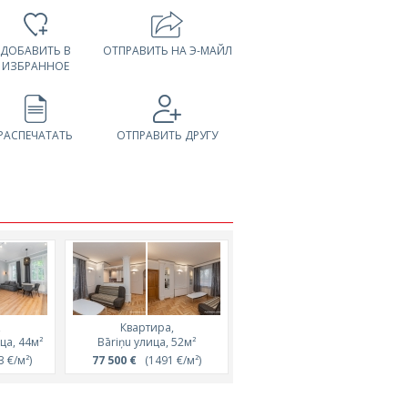
ДОБАВИТЬ В
ОТПРАВИТЬ НА Э-МАЙЛ
ИЗБРАННОЕ
РАСПЕЧАТАТЬ
ОТПРАВИТЬ ДРУГУ
,
Квартира,
Квартира,
ца, 44м²
Bāriņu улица, 52м²
Vēja улица, 51м²
 €/м²)
77 500 €
(1491 €/м²)
119 995 €
(2330 €/м²)