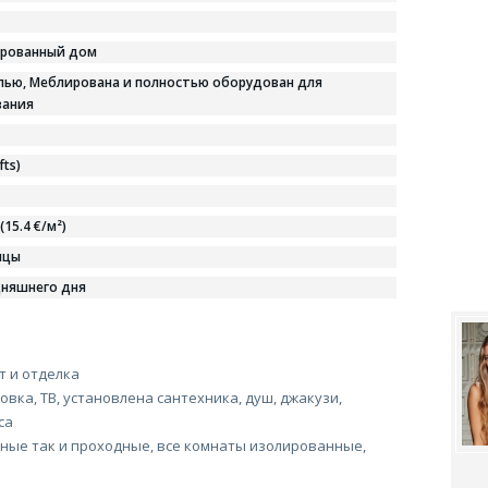
ированный дом
лью, Меблирована и полностью оборудован для
вания
ifts)
 (15.4 €/м²)
яцы
дняшнего дня
 и отделка
овка, ТВ, установлена сантехника, душ, джакузи,
са
ные так и проходные, все комнаты изолированные,