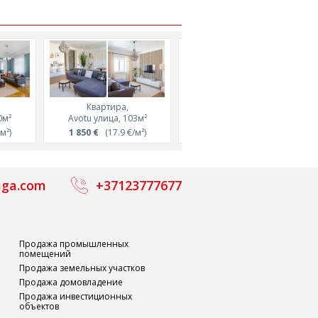
Квартира,
Квартира,
0м²
Avotu улица, 103м²
Ģertrūdes улица, 158м²
м²)
1 850 €
(17.9 €/м²)
2 200 €
(13.9 €/м²)
iga.com
+37123777677
Продажа промышленных
помещений
Продажа земельных участков
Продажа домовладение
Продажа инвестиционных
объектов