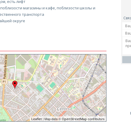
ом, есть лифт
 поблизости магазины и кафе, поблизости школы и
ественного транспорта
Связ
айшей округе
| Map data ©
contributors
Leaflet
OpenStreetMap