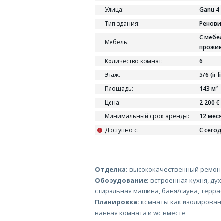
Улица:
Ganu 4
Тип здания:
Ренов
С мебе
Мебель:
прожи
Количество комнат:
6
Этаж:
5/6 (ir l
Площадь:
143 м²
Цена:
2 200 €
Минимальный срок аренды:
12 мес
Доступно с:
С сего
i
Отделка:
высококачественный ремонт
Оборудование:
встроенная кухня, дух
стиральная машина, баня/сауна, терра
Планировка:
комнаты как изолирован
ванная комната и wc вместе