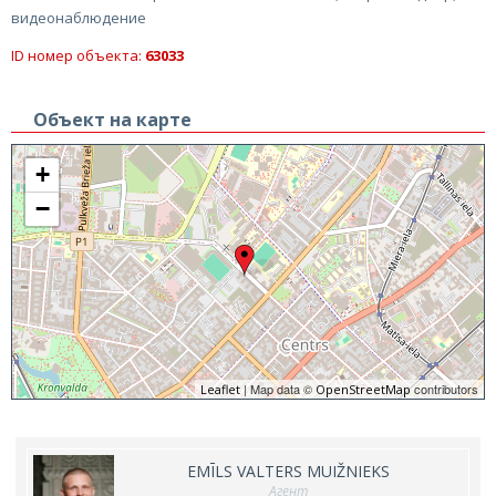
видеонаблюдение
ID номер объекта:
63033
Объект на карте
+
−
| Map data ©
contributors
Leaflet
OpenStreetMap
EMĪLS VALTERS MUIŽNIEKS
Агент