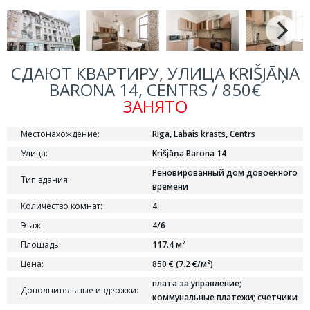
СДАЮТ КВАРТИРУ, УЛИЦА KRIŠJĀŅA
BARONA 14, CENTRS / 850€
ЗАНЯТО
Местонахождение:
Rīga, Labais krasts, Centrs
Улица:
Krišjāņa Barona 14
Реновированный дом довоенного
Тип здания:
времени
Количество комнат:
4
Этаж:
4/6
Площадь:
117.4 м²
Цена:
850 € (7.2 €/м²)
плата за управление;
Дополнительные издержки:
коммунальные платежи; cчетчики