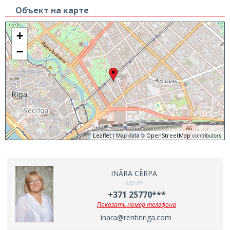
Объект на карте
+
−
| Map data ©
contributors
Leaflet
OpenStreetMap
INĀRA CĒRPA
Агент
+371 25770***
Показать номер телефона
inara@rentinriga.com