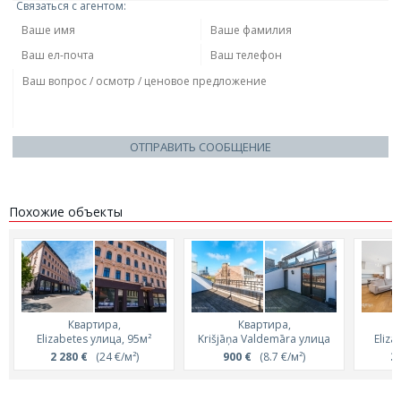
Связаться с агентом:
ОТПРАВИТЬ СООБЩЕНИЕ
Похожие объекты
Квартира,
Квартира,
Elizabetes улица, 95м²
Krišjāņa Valdemāra улица
Eliza
2 280 €
(24 €/м²)
900 €
(8.7 €/м²)
3 