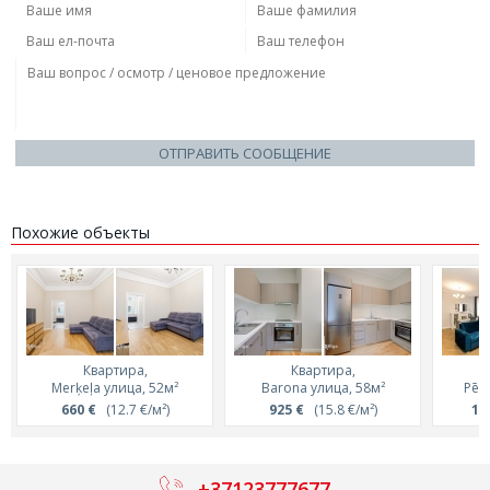
ОТПРАВИТЬ СООБЩЕНИЕ
Похожие объекты
Квартира,
Квартира,
Merķeļa улица, 52м²
Barona улица, 58м²
Pēr
660 €
(12.7 €/м²)
925 €
(15.8 €/м²)
1 
+37123777677