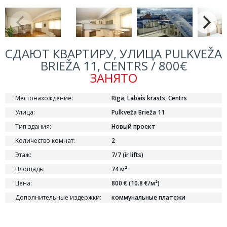
СДАЮТ КВАРТИРУ, УЛИЦА PULKVEŽA
BRIEŽA 11, CENTRS / 800€
ЗАНЯТО
Местонахождение:
Rīga, Labais krasts, Centrs
Улица:
Pulkveža Brieža 11
Тип здания:
Новый проект
Количество комнат:
2
Этаж:
7/7 (ir lifts)
Площадь:
74 м²
Цена:
800 € (10.8 €/м²)
Дополнительные издержки:
коммунальные платежи