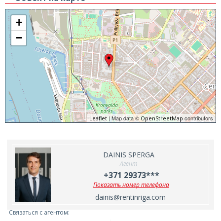
+
−
| Map data ©
contributors
Leaflet
OpenStreetMap
DAINIS SPERGA
Агент
+371 29373***
Показать номер телефона
dainis@rentinriga.com
Связаться с агентом: