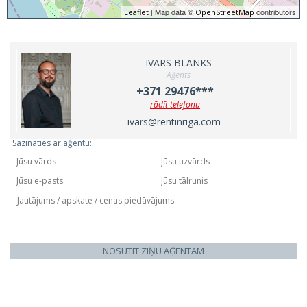
| Map data ©
contributors
Leaflet
OpenStreetMap
IVARS BLANKS
Aģents
+371 29476***
rādīt telefonu
ivars@rentinriga.com
Sazināties ar aģentu:
NOSŪTĪT ZIŅU AĢENTAM