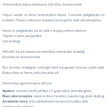
Tirdzniecības telpas Maskavas ielā 425a, šosejas malā.
Telpas sastāv no lielas tirdzniecības telpas, 3 mazām palīgtelpām un
tualetes. Plašas noliktavas iespējas aizmugures daļā nav pieejamas.
Vienā no palīgtelpām, kā arī zālē ir iespēja ierīkot izlietnes.
Telpām ir vides pieejamība.
Lieli skatlogi.
APKUREI, kā arī ūdenim un elektrībai individuālie skaitītāji.
Bezmaksas autostāvvieta.
Ēka atrodas stratēģiski izdevīgā vietā Daugavpils šosejas pašā malā.
Blakus Rimi un Neste, tieši pāri ielai Lidl.
Vienreizēja aģenta maksa 420 eur.
Apdare:
remonts taisīts pēdējo 2-3 gadu laikā, lamināta grīda
Ēkas raksturojums:
ieeja no ēkas fasādes, pakešu logi, plaši skatlogi
Atrašanās vieta:
ērta sabiedriskā transporta kustība, liela
autobraucēju plūsma