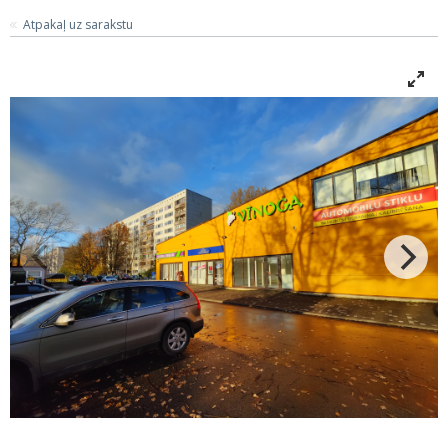
Atpakaļ uz sarakstu