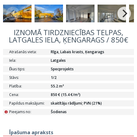
IZNOMĀ TIRDZNIECĪBAS TELPAS,
LATGALES IELA, ĶENGARAGS / 850€
Atrašanās vieta:
Rīga, Labais krasts, Ķengarags
Iela:
Latgales
Ēkas tips:
Specprojekts
Stāvs:
1/2
Platība:
55.2 m²
Cena:
850 € (15.4 €/m²)
Papildus maksājumi:
skaitītāju rādījumi; PVN (21%)
Pieejams no:
Šodienas
i
Īpašuma apraksts