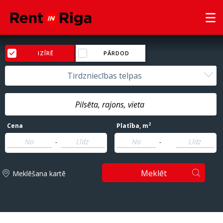
IZĪRĒ
PĀRDOD
Tirdzniecības telpas
2
Cena
Platība
, m
-
-
Meklēt
Meklēšana kartē