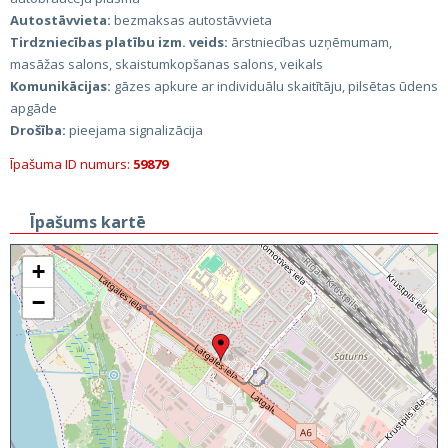
Autostāvvieta:
bezmaksas autostāvvieta
Tirdzniecības platību izm. veids:
ārstniecības uzņēmumam,
masāžas salons, skaistumkopšanas salons, veikals
Komunikācijas:
gāzes apkure ar individuālu skaitītāju, pilsētas ūdens
apgāde
Drošība:
pieejama signalizācija
Īpašuma ID numurs:
59879
Īpašums kartē
+
−