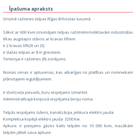
Īpašuma apraksts
Iznomā ražotnes telpas Rīgas Brīvostas tuvumā.
Sākot ar 600 kvm iznomājam telpas ražotnēm/noliktavām industriālas
ēkas augstajos stāvos ar kravas liftiem.
Ir 2 kravas lifti(3t un 2t).
Ir dažas telpas ar 8 m griestiem.
Teritorijai ir ražotnes (R) zonējums.
Nomas cenas ir aptuvenas, kas atkarīgas no platības un nomniekam
plānotajiem ieguldījumiem.
Ir dzelzceļa pievads, kuru iespējams izmantot.
Administratīvajā korpusā iespējama biroju noma.
Telpās iespējams ūdens, kanalizācija, jebkura elektro jauda.
Kompleksa kopējā elektro jauda: 3200 Kw.
Apkure: ir pieejams gāzes katls telpām no 10 000 kvm, mazākām
telpām jāliek sava apkure.