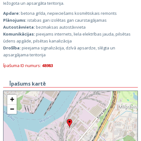
Iežogota un apsargāta teritorija.
Apdare:
betona grīda, nepieciešams kosmētiskais remonts
Plānojums:
istabas gan izolētas gan caurstaigājamas
Autostāvvieta:
bezmaksas autostāvvieta
Komunikācijas:
pieejams internets, liela elektrības jauda, pilsētas
ūdens apgāde, pilsētas kanalizācija
Drošība:
pieejama signalizācija, dzīvā apsardze, slēgta un
apsargājama teritorija
Īpašuma ID numurs:
48983
Īpašums kartē
+
−