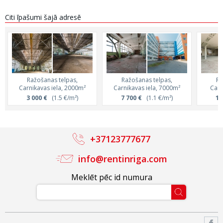
Citi īpašumi šajā adresē
Ražošanas telpas,
Ražošanas telpas,
Ra
Carnikavas iela, 2000m²
Carnikavas iela, 7000m²
Carn
3 000 €
(1.5 €/m²)
7 700 €
(1.1 €/m²)
1 
+37123777677
info@rentinriga.com
Meklēt pēc id numura