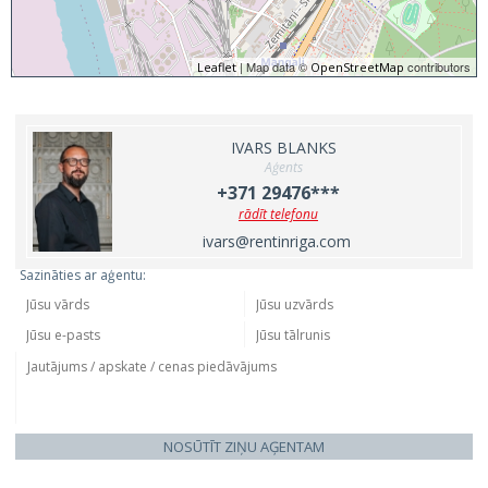
| Map data ©
contributors
Leaflet
OpenStreetMap
IVARS BLANKS
Aģents
+371 29476***
rādīt telefonu
ivars@rentinriga.com
Sazināties ar aģentu:
NOSŪTĪT ZIŅU AĢENTAM