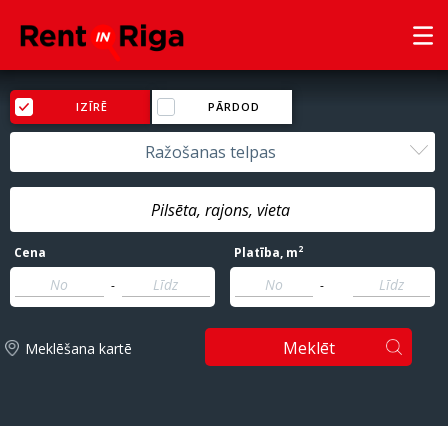
IZĪRĒ
PĀRDOD
Ražošanas telpas
2
Cena
Platība
, m
-
-
Meklēt
Meklēšana kartē