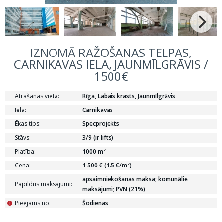
IZNOMĀ RAŽOŠANAS TELPAS,
CARNIKAVAS IELA, JAUNMĪLGRĀVIS /
1500€
Atrašanās vieta:
Rīga, Labais krasts, Jaunmīlgrāvis
Iela:
Carnikavas
Ēkas tips:
Specprojekts
Stāvs:
3/9 (ir lifts)
Platība:
1000 m²
Cena:
1 500 € (1.5 €/m²)
apsaimniekošanas maksa; komunālie
Papildus maksājumi:
maksājumi; PVN (21%)
Pieejams no:
Šodienas
i