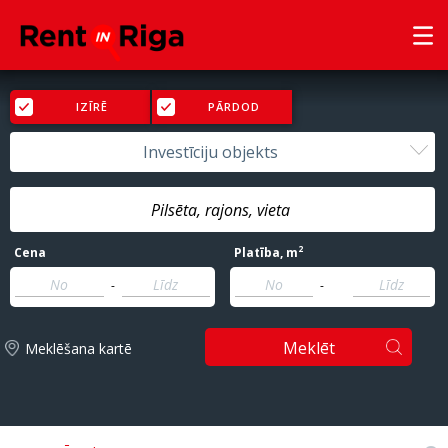
IZĪRĒ
PĀRDOD
Investīciju objekts
2
Cena
Platība
, m
-
-
Meklēt
Meklēšana kartē