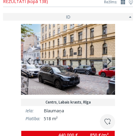
REZULTĀTI (kopā 138)
Režīms:
ID
Centrs, Labais krasts, Rīga
Iela:
Blaumaņa
Platība:
518 m²
440 000 €
850 €/m²