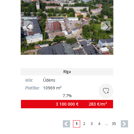
Rīga
Iela:
Ūdens
Platība:
10969 m²
7.7%
3 100 000 €
283 €/m²
1
2
3
4
…
35