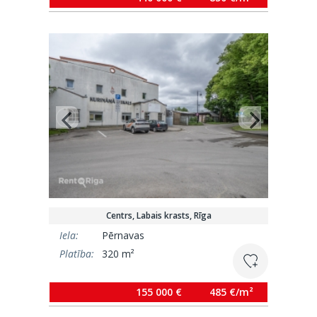
Centrs, Labais krasts, Rīga
Iela:
Pērnavas
Platība:
320 m²
155 000 €
485 €/m²