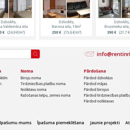
Dzīvoklis,
Dzīvoklis,
Dzīvoklis,
Dzīvoklis,
Dzīvoklis,
ņa Valdemāra iela
Krišjāņa Valdemāra iela
Barona iela, 16m²
Krišjāņa Valdemāra
Bruņinieku iela
0 €
(24.9 €/m²)
1 150 €
250 €
(42.6 €/m²)
(15.6 €/m²)
1 150 €
390 €
(35.9 €/
(21.7 €
info@rentinr
m
Noma
Pārdošana
aktīm
Biroju noma
Pārdod dzīvokļus
m
Tirdzniecības platību noma
Pārdod mājas
Noliktavu noma
Pārdod birojus
Ražošanas telpu, zemes noma
Pārdod tirdzniecības platīb
Pārdod noliktavas
 īpašumu mums
Īpašuma piemeklēšana
Jaunie projekti
A