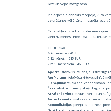
līdzeklis veļas mazgāšanai.
Ir pieejama diennakts recepcija, kurā vērs
uzturēšanos vēl ērtāku, ir iespēja rezervē
Cenā iekļauti visi komunālie maksājumi, e
vienreiz mēnesī. Pieejama jumta terase, kur
Īres maksa:
1- 6 mēneši – 770 EUR
7-12 mēneši – 515 EUR
Virs 13 mēnešiem – 460 EUR
Apdare:
stāvoklis ļoti labs, augstvērtīgs
Aprīkojums:
iebūvēta virtuve, pilnībā mēb
Plānojums:
studio tipa, vannasistaba un
Ēkas raksturojums:
pakešu logi, specproje
Atrašanās vieta:
tuvumā veikali un kafejn
Autostāvvieta:
maksas stāvvieta tuvāka
Komunikācijas:
pieejams internets, pieej
Drošība:
dzīvā apsardze, videonovēroša