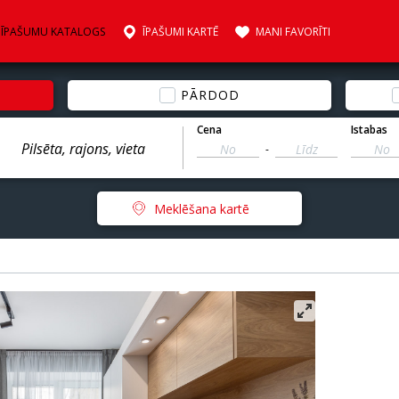
ĪPAŠUMU KATALOGS
ĪPAŠUMI KARTĒ
MANI FAVORĪTI
PĀRDOD
Cena
Istabas
-
Meklēšana kartē