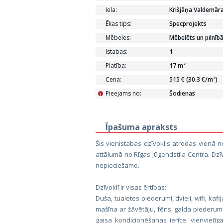
Iela:
Krišjāņa Valdemār
Ēkas tips:
Specprojekts
Mēbeles:
Mēbelēts un pilnīb
Istabas:
1
Platība:
17 m²
Cena:
515 € (30.3 €/m²)
Pieejams no:
Šodienas
i
Īpašuma apraksts
Šis vienistabas dzīvoklis atrodas vienā
attālumā no Rīgas Jūgendstila Centra. Dzīv
nepieciešamo.
Dzīvoklī ir visas ērtības:
Duša, tualetes piederumi, dvieļi, wifi, kaf
mašīna ar žāvētāju, fēns, galda piederumi,
gaisa kondicionēšanas ierīce, vienvietīga 