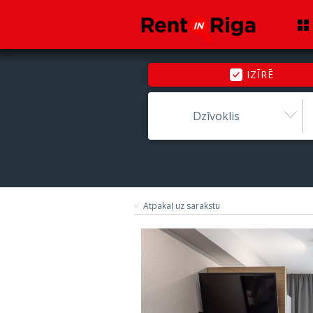
IZĪRĒ
Dzīvoklis
Atpakaļ uz sarakstu