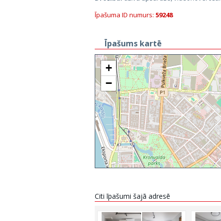
Īpašuma ID numurs:
59248
Īpašums kartē
+
−
Citi īpašumi šajā adresē