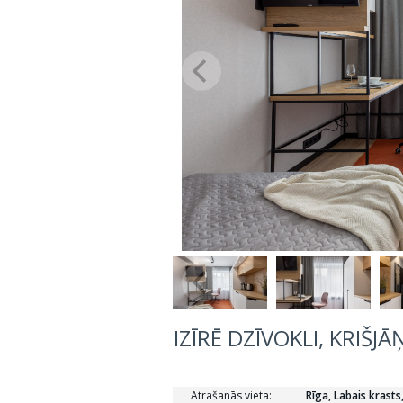
IZĪRĒ DZĪVOKLI, KRIŠJ
Atrašanās vieta:
Rīga, Labais krasts