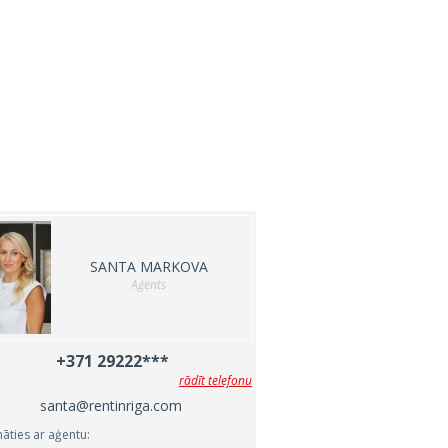
SANTA MARKOVA
Aģents
+371 29222***
rādīt telefonu
santa@rentinriga.com
nāties ar aģentu: