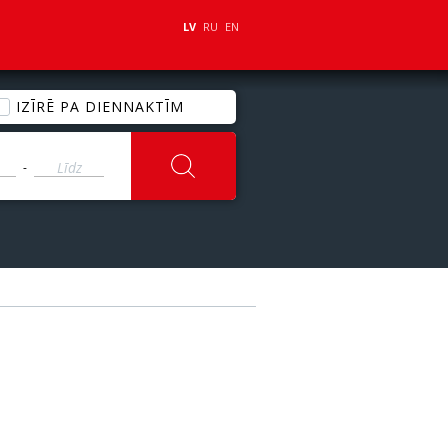
LV
RU
EN
IZĪRĒ PA DIENNAKTĪM
-