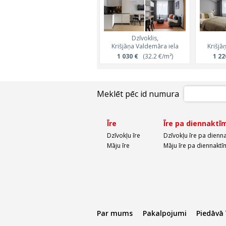
Dzīvoklis,
Krišjāņa Valdemāra iela
Krišjā
1 030 €
(32.2 €/m²)
1 22
Meklēt pēc id numura
Īre
Īre pa diennaktī
Dzīvokļu īre
Dzīvokļu īre pa dienn
Māju īre
Māju īre pa diennaktī
Par mums
Pakalpojumi
Piedāvā