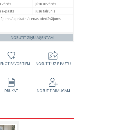
NOSŪTĪT ZIŅU AĢENTAM
VIENOT FAVORĪTIEM
NOSŪTĪT UZ E-PASTU
DRUKĀT
NOSŪTĪT DRAUGAM