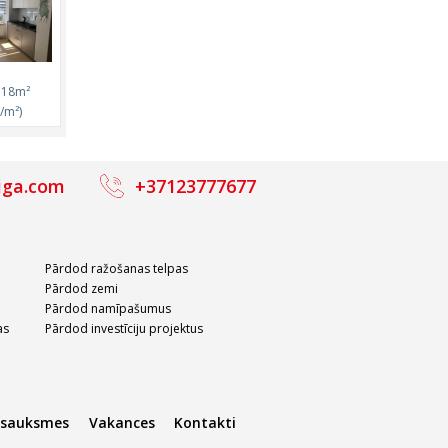
 iela
, 18m²
m²)
/m²)
iga.com
+37123777677
Pārdod ražošanas telpas
Pārdod zemi
Pārdod namīpašumus
as
Pārdod investīciju projektus
tsauksmes
Vakances
Kontakti