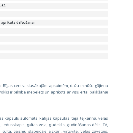
a 63
ā aprīkots dzīvošanai
 no Rīgas centra klusākajām apkaimēm, dažu minūšu gājiena
oklis ir pilnībā mēbelēts un aprīkots ar visu ērtai palikšanai
ijas kapsulu automāts, kafijas kapsulas, tēja, tējkanna, veļas
 ledusskapis, gultas veļa, gludeklis, gludināšanas dēlis, TV,
gulta, gaismu slāpējošie aizkari, virtuvīte, veļas žāvētājs,