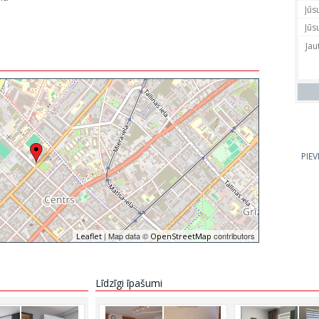
PIE
| Map data ©
contributors
Leaflet
OpenStreetMap
Līdzīgi īpašumi