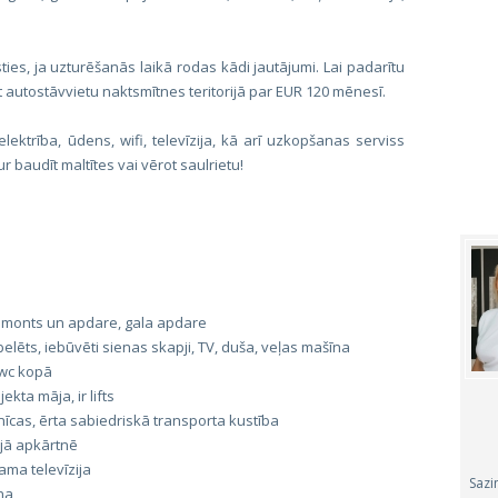
ties, ja uzturēšanās laikā rodas kādi jautājumi. Lai padarītu
t autostāvvietu naktsmītnes teritorijā par EUR 120 mēnesī.
lektrība, ūdens, wifi, televīzija, kā arī uzkopšanas serviss
 baudīt maltītes vai vērot saulrietu!
 remonts un apdare, gala apdare
elēts, iebūvēti sienas skapji, TV, duša, veļas mašīna
 wc kopā
kta māja, ir lifts
īcas, ērta sabiedriskā transporta kustība
jā apkārtnē
ama televīzija
Sazi
na