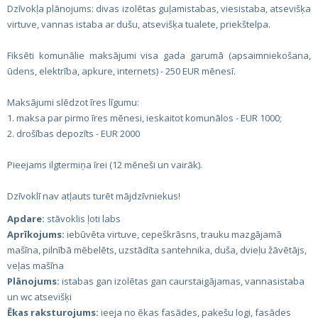
Dzīvokļa plānojums: divas izolētas guļamistabas, viesistaba, atsevišķa
virtuve, vannas istaba ar dušu, atsevišķa tualete, priekštelpa.
Fiksēti komunālie maksājumi visa gada garumā (apsaimniekošana,
ūdens, elektrība, apkure, internets) - 250 EUR mēnesī.
Maksājumi slēdzot īres līgumu:
1. maksa par pirmo īres mēnesi, ieskaitot komunālos - EUR 1000;
2. drošības depozīts - EUR 2000
Pieejams ilgtermiņa īrei (12 mēneši un vairāk).
Dzīvoklī nav atļauts turēt mājdzīvniekus!
Apdare:
stāvoklis ļoti labs
Aprīkojums:
iebūvēta virtuve, cepeškrāsns, trauku mazgājamā
mašīna, pilnībā mēbelēts, uzstādīta santehnika, duša, dvieļu žāvētājs,
veļas mašīna
Plānojums:
istabas gan izolētas gan caurstaigājamas, vannasistaba
un wc atsevišķi
Ēkas raksturojums:
ieeja no ēkas fasādes, pakešu logi, fasādes