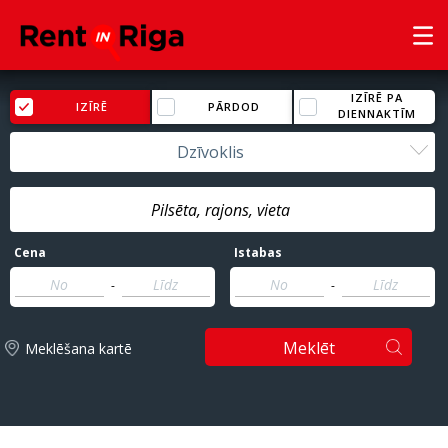
IZĪRĒ PA
IZĪRĒ
PĀRDOD
DIENNAKTĪM
Dzīvoklis
Cena
Istabas
-
-
Meklēt
Meklēšana kartē