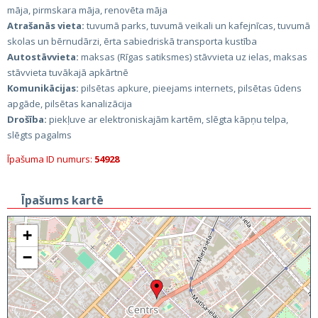
māja, pirmskara māja, renovēta māja
Atrašanās vieta:
tuvumā parks, tuvumā veikali un kafejnīcas, tuvumā
skolas un bērnudārzi, ērta sabiedriskā transporta kustība
Autostāvvieta:
maksas (Rīgas satiksmes) stāvvieta uz ielas, maksas
stāvvieta tuvākajā apkārtnē
Komunikācijas:
pilsētas apkure, pieejams internets, pilsētas ūdens
apgāde, pilsētas kanalizācija
Drošība:
piekļuve ar elektroniskajām kartēm, slēgta kāpņu telpa,
slēgts pagalms
Īpašuma ID numurs:
54928
Īpašums kartē
+
−