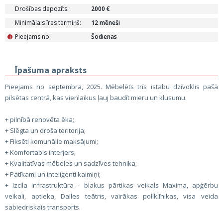
Drošības depozīts:
2000 €
Minimālais īres termiņš:
12 mēneši
Pieejams no:
Šodienas
i
Īpašuma apraksts
Pieejams no septembra, 2025. Mēbelēts trīs istabu dzīvoklis pašā
pilsētas centrā, kas vienlaikus ļauj baudīt mieru un klusumu.
+ pilnībā renovēta ēka;
+ Slēgta un droša teritorija;
+ Fiksēti komunālie maksājumi;
+ Komfortabls interjers;
+ Kvalitatīvas mēbeles un sadzīves tehnika;
+ Patīkami un inteliģenti kaimiņi;
+ Izcila infrastruktūra - blakus pārtikas veikals Maxima, apģērbu
veikali, aptieka, Dailes teātris, vairākas poliklīnikas, visa veida
sabiedriskais transports.