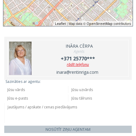
| Map data ©
contributors
Leaflet
OpenStreetMap
INĀRA CĒRPA
Aģents
+371 25770***
rādīt telefonu
inara@rentinriga.com
Sazināties ar aģentu:
NOSŪTĪT ZIŅU AĢENTAM