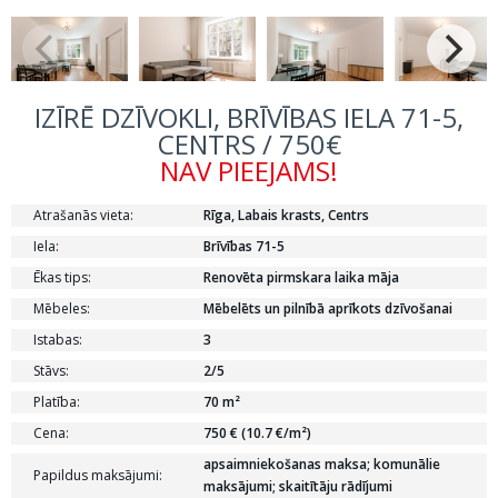
IZĪRĒ DZĪVOKLI, BRĪVĪBAS IELA 71-5,
CENTRS / 750€
NAV PIEEJAMS!
Atrašanās vieta:
Rīga, Labais krasts, Centrs
Iela:
Brīvības 71-5
Ēkas tips:
Renovēta pirmskara laika māja
Mēbeles:
Mēbelēts un pilnībā aprīkots dzīvošanai
Istabas:
3
Stāvs:
2/5
Platība:
70 m²
Cena:
750 € (10.7 €/m²)
apsaimniekošanas maksa; komunālie
Papildus maksājumi:
maksājumi; skaitītāju rādījumi