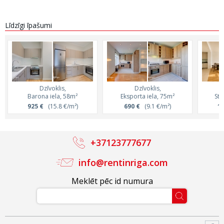
Līdzīgi īpašumi
Dzīvoklis,
Dzīvoklis,
Barona iela, 58m²
Eksporta iela, 75m²
Str
925 €
(15.8 €/m²)
690 €
(9.1 €/m²)
1 
+37123777677
info@rentinriga.com
Meklēt pēc id numura