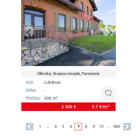
Ulbroka, Stopiņu novads, Purvciems
Iela:
Lubānas
Stāvs:
-
Platība:
436 m²
2 500 €
5.7 €/m²
1
…
4
5
6
7
8
9
10
…
900