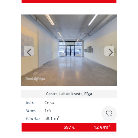
Centrs, Labais krasts, Rīga
Iela:
Cēsu
Stāvs:
1/6
Platība:
58.1 m²
697 €
12 €/m²