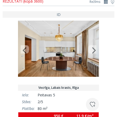
REZULTĀTI (kopā 3600)
Režīms:
ID
Vecrīga, Labais krasts, Rīga
Iela:
Peitavas 5
Stāvs:
2/5
Platība:
80 m²
950 €
11.9 €/m²