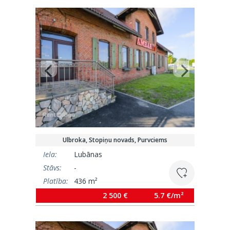
Ulbroka, Stopiņu novads, Purvciems
Iela:
Lubānas
Stāvs:
-
Platība:
436 m²
2 500 €
5.7 €/m²