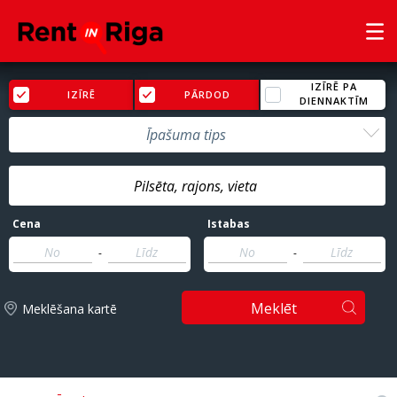
IZĪRĒ PA
IZĪRĒ
PĀRDOD
DIENNAKTĪM
Īpašuma tips
Cena
Istabas
-
-
Meklēt
Meklēšana kartē